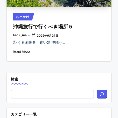
Posted
お出かけ
in
沖縄旅行で行くべき場所５
honu_mo
2025年6月24日
Posted
by
① うるま陶器 青い器 沖縄う…
Read More
検索
カテゴリー一覧