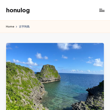
honulog
Skip
to
content
Home
古宇利島