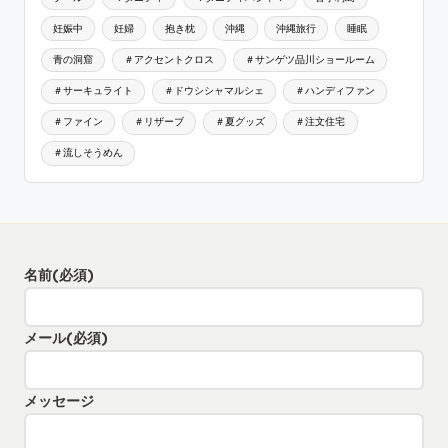
妊娠中
妊婦
抱き枕
沖縄
沖縄旅行
睡眠
青の洞窟
＃アクセントクロス
＃サンゲツ品川ショールーム
＃サーキュライト
＃ドウシシャマルシェ
＃ハンディファン
＃ファイン
＃リザーブ
＃夏グッズ
＃注文住宅
＃流しそうめん
名前
(必須)
メール
(必須)
メッセージ