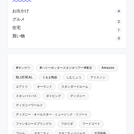
お出かけ
4
グルメ
2
住宅
1
買い物
3
#サンゲツ
#ハリーポッタースタジオツアー#東京
Amazon
BLUESEAL
うるま陶器
しむじょう
アイスノン
エアトリ
オーランド
スタンダードルーム
スタンバイパス
ダイビング
ディズニー
ディズニーワールド
ディズニー・オールスター・ミュージック・リゾート
ファンタジースプリングス
フロリダ
フードコート
プール
マタニティ
マタニティパジャマ
古宇利島