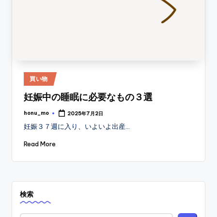
Posted
買い物
in
妊娠中の睡眠に必要なもの３選
honu_mo
2025年7月2日
Posted
by
妊娠３７週に入り、いよいよ出産…
Read More
検索