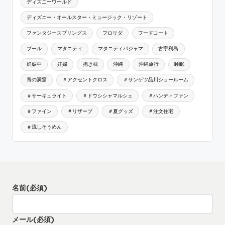
ディズニーワールド
ディズニー・オールスター・ミュージック・リゾート
ファンタジースプリングス
フロリダ
フードコート
プール
マタニティ
マタニティパジャマ
古宇利島
妊娠中
妊婦
抱き枕
沖縄
沖縄旅行
睡眠
青の洞窟
＃アクセントクロス
＃サンゲツ品川ショールーム
＃サーキュライト
＃ドウシシャマルシェ
＃ハンディファン
＃ファイン
＃リザーブ
＃夏グッズ
＃注文住宅
＃流しそうめん
名前
(必須)
メール
(必須)