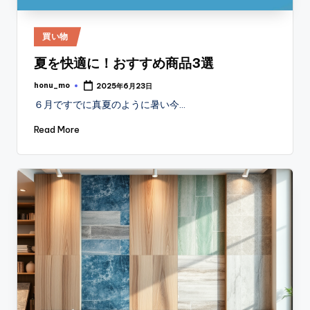
Posted
買い物
in
夏を快適に！おすすめ商品3選
honu_mo
2025年6月23日
Posted
by
６月ですでに真夏のように暑い今…
Read More