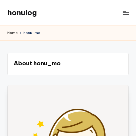
honulog
Skip
to
content
Home
honu_mo
About honu_mo