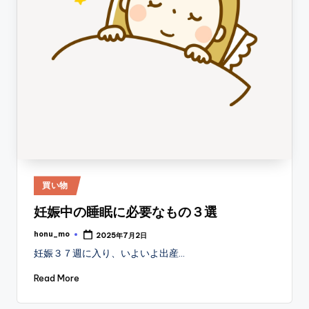
Posted
買い物
in
妊娠中の睡眠に必要なもの３選
honu_mo
2025年7月2日
Posted
by
妊娠３７週に入り、いよいよ出産…
Read More