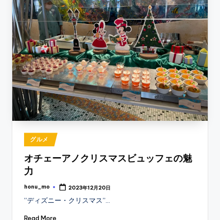
Posted
グルメ
in
オチェーアノクリスマスビュッフェの魅
力
honu_mo
2023年12月20日
Posted
by
’’ディズニー・クリスマス’’…
Read More