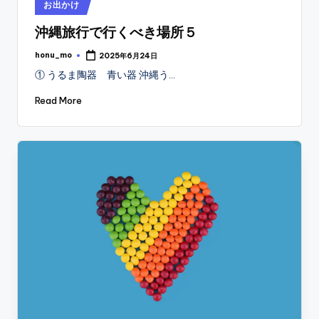
Posted
お出かけ
in
沖縄旅行で行くべき場所５
honu_mo
2025年6月24日
Posted
by
① うるま陶器 青い器 沖縄う…
Read More