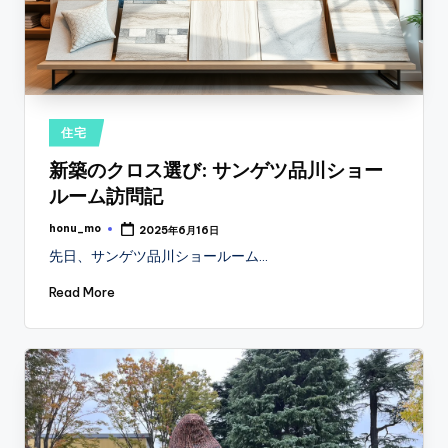
Posted
住宅
in
新築のクロス選び: サンゲツ品川ショー
ルーム訪問記
honu_mo
2025年6月16日
Posted
by
先日、サンゲツ品川ショールーム…
Read More