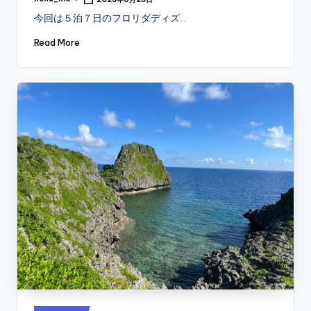
Posted
by
今回は５泊７日のフロリダディズ…
Read More