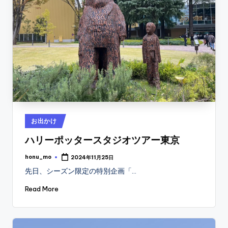
Posted
お出かけ
in
ハリーポッタースタジオツアー東京
honu_mo
2024年11月25日
Posted
by
先日、シーズン限定の特別企画「…
Read More