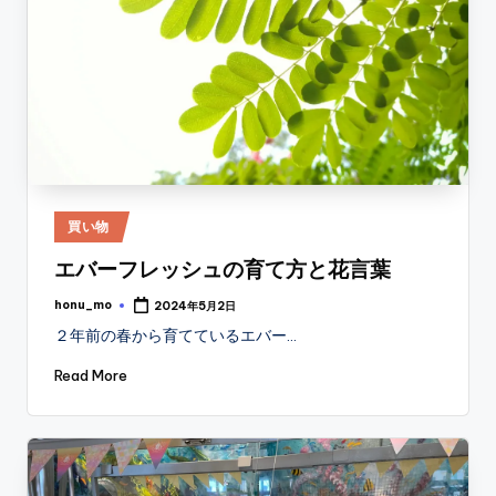
Posted
買い物
in
エバーフレッシュの育て方と花言葉
honu_mo
2024年5月2日
Posted
by
２年前の春から育てているエバー…
Read More