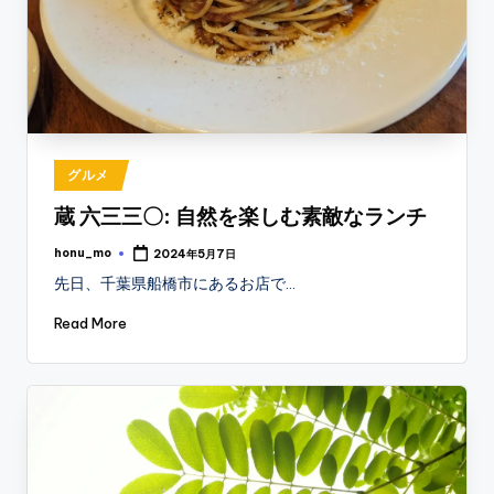
Posted
グルメ
in
蔵 六三三〇: 自然を楽しむ素敵なランチ
honu_mo
2024年5月7日
Posted
by
先日、千葉県船橋市にあるお店で…
Read More