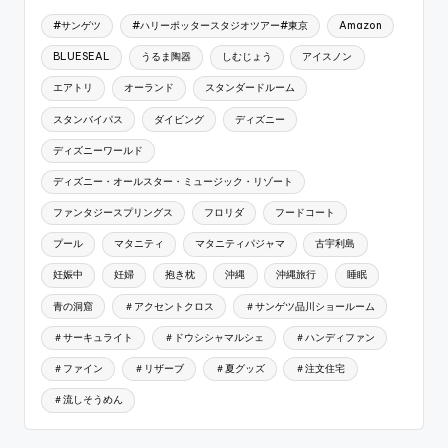
#サンゲツ
#ハリーポッタースタジオツアー#東京
Amazon
BLUESEAL
うるま陶器
しむじょう
アイスノン
エアトリ
オーランド
スタンダードルーム
スタンバイパス
ダイビング
ディズニー
ディズニーワールド
ディズニー・オールスター・ミュージック・リゾート
ファンタジースプリングス
フロリダ
フードコート
プール
マタニティ
マタニティパジャマ
古宇利島
妊娠中
妊婦
抱き枕
沖縄
沖縄旅行
睡眠
青の洞窟
＃アクセントクロス
＃サンゲツ品川ショールーム
＃サーキュライト
＃ドウシシャマルシェ
＃ハンディファン
＃ファイン
＃リザーブ
＃夏グッズ
＃注文住宅
＃流しそうめん