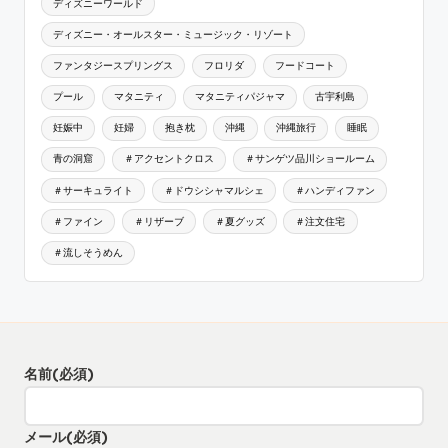
ディズニーワールド
ディズニー・オールスター・ミュージック・リゾート
ファンタジースプリングス
フロリダ
フードコート
プール
マタニティ
マタニティパジャマ
古宇利島
妊娠中
妊婦
抱き枕
沖縄
沖縄旅行
睡眠
青の洞窟
＃アクセントクロス
＃サンゲツ品川ショールーム
＃サーキュライト
＃ドウシシャマルシェ
＃ハンディファン
＃ファイン
＃リザーブ
＃夏グッズ
＃注文住宅
＃流しそうめん
名前
(必須)
メール
(必須)