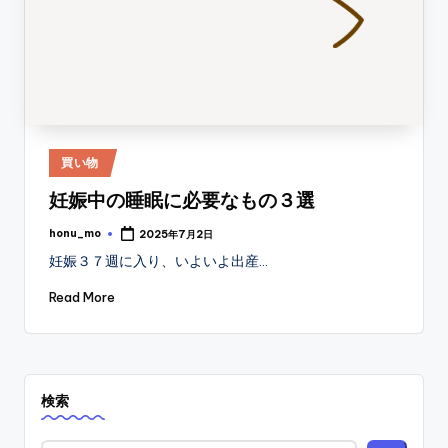
Posted
買い物
in
妊娠中の睡眠に必要なもの３選
honu_mo
2025年7月2日
Posted
by
妊娠３７週に入り、いよいよ出産…
Read More
検索