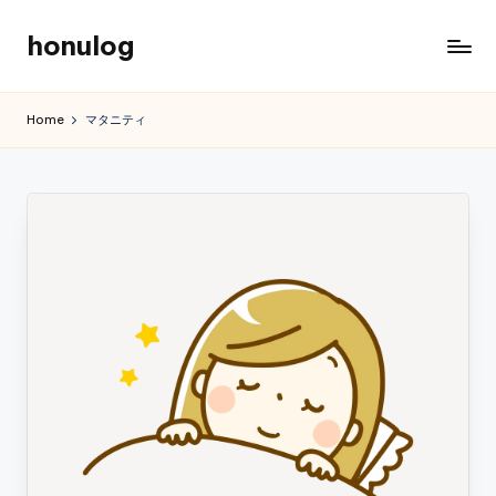
honulog
Skip
to
content
Home
マタニティ